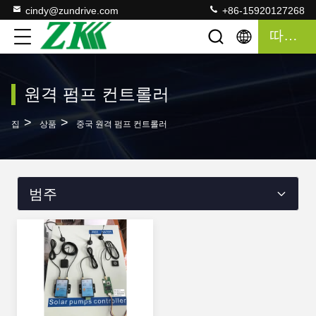
cindy@zundrive.com
+86-15920127268
따옴표
원격 펌프 컨트롤러
>
>
집
상품
중국 원격 펌프 컨트롤러
범주