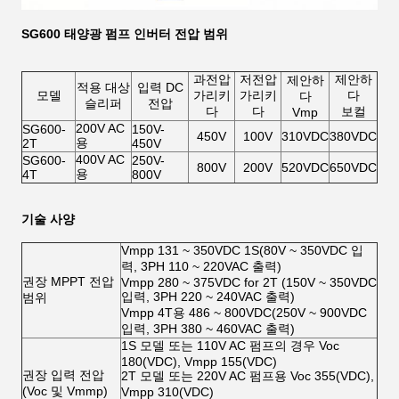
SG600 태양광 펌프 인버터 전압 범위
과전압
저전압
제안하
제안하
적용 대상
입력 DC
모델
가리키
가리키
다
다
슬리퍼
전압
다
다
보컬
Vmp
200V AC
SG600-
150V-
450V
100V
310VDC
380VDC
용
2T
450V
400V AC
SG600-
250V-
800V
200V
520VDC
650VDC
용
4T
800V
기술 사양
Vmpp 131 ~ 350VDC 1S(80V ~ 350VDC 입
력, 3PH 110 ~ 220VAC 출력)
권장 MPPT 전압
Vmpp 280 ~ 375VDC for 2T (150V ~ 350VDC
입력, 3PH 220 ~ 240VAC 출력)
범위
Vmpp 4T용 486 ~ 800VDC(250V ~ 900VDC
입력, 3PH 380 ~ 460VAC 출력)
1S 모델 또는 110V AC 펌프의 경우 Voc
180(VDC), Vmpp 155(VDC)
권장 입력 전압
2T 모델 또는 220V AC 펌프용 Voc 355(VDC),
(Voc 및 Vmmp)
Vmpp 310(VDC)