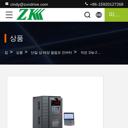
cindy@zundrive.com
+86-15920127268
따옴표
상품
>
>
>
집
상품
단일 상 태양 열펌프 인버터
작은 1hp 2hp 5hp 단일 위상 태양 펌프 변환장치 변하기 쉬운 주파수 드라이브