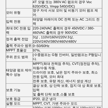
4T 모델 또는 380V AC 펌프의 경우 Voc
620(VDC), Vmpp 540(VDC)
영구 자석 서보 모터 및 비동기 모터 펌프 제
모터 유형
어.
태양열 어레이의 DC 전력 또는 AC 그리드 전
입력 전원
력
최대 DC 전원 입
220-240VAC 출력의 경우 450VDC / 380-
력
460VAC 출력의 경우 900VDC
3상 , 110V/160V/220V.3상,
정격 출력 전압
220V/240V/380V/460V/480V
출력 주파수 범위
0~50/60Hz
MPPT 효율성
97%,
(수중펌프는 G형 인버터, 일반펌프는 P형입니
주위 온도 범위
다.
MPPT(최대 전력점 추적), CVT(정전압 추적),
자동/수동 작동,
태양광 펌프 제어
드라이런 보호, 낮은 정지 주파수 보호, 최소
특수 성능
전원 입력, 모터 최대
전류 보호, 유량 계산, 에너지 생성 계산
결상 보호, 상 단락 보호, 접지 대 상 회로 보호,
보호 기능
입력
및 출력 단락 보호.스톨 보호
보호 등급
IP20, 공군 냉각
실행 모드
MPPT, CVT, 가변 주파수 모드