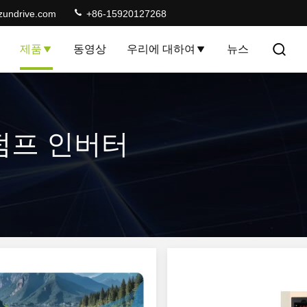
zundrive.com
+86-15920127268
제품
동영상
우리에 대하여
뉴스
 펌프 인버터