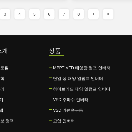
3
4
5
6
7
8
소개
상품
프로필
MPPT VFD 태양광 펌프 인버터
견학
단일 상 태양 열펌프 인버터
관리
하이브리드 태양 열펌프 인버터
기
VFD 주파수 인버터
맵
VSD 가변속구동
정보 정책
고압 인버터