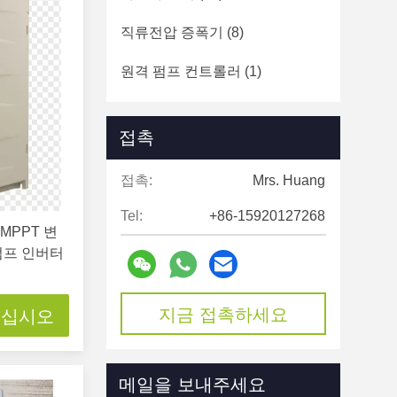
직류전압 증폭기
(8)
원격 펌프 컨트롤러
(1)
태양 강화된 가로등
(1)
접촉
야외 태양 홍수 조명
(4)
접촉:
Mrs. Huang
하이브리드 인버터
(5)
Tel:
+86-15920127268
 MPPT 변
펌프 인버터
지금 접촉하세요
으십시오
메일을 보내주세요