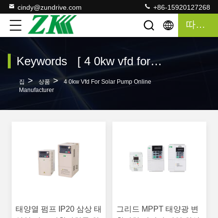
cindy@zundrive.com
+86-15920127268
따옴표
Keywords [ 4 0kw vfd for solar pump ] Match 70 상품
>
>
집
상품
4 0kw Vfd For Solar Pump Online
Manufacturer
태양열 펌프 IP20 삼상 태
그리드 MPPT 태양광 변