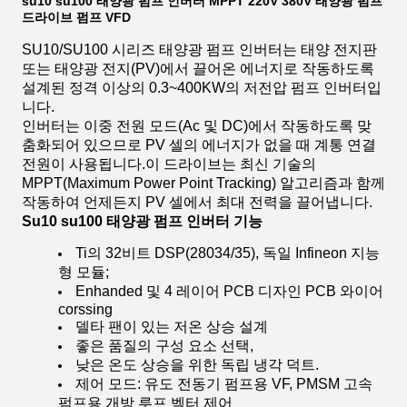
su10 su100 태양광 펌프 인버터 MPPT 220V 380V 태양광 펌프
드라이브 펌프 VFD
SU10/SU100 시리즈 태양광 펌프 인버터는 태양 전지판
또는 태양광 전지(PV)에서 끌어온 에너지로 작동하도록
설계된 정격 이상의 0.3~400KW의 저전압 펌프 인버터입
니다.
인버터는 이중 전원 모드(Ac 및 DC)에서 작동하도록 맞
춤화되어 있으므로 PV 셀의 에너지가 없을 때 계통 연결
전원이 사용됩니다.이 드라이브는 최신 기술의
MPPT(Maximum Power Point Tracking) 알고리즘과 함께
작동하여 언제든지 PV 셀에서 최대 전력을 끌어냅니다.
Su10 su100 태양광 펌프 인버터 기능
Ti의 32비트 DSP(28034/35), 독일 Infineon 지능
형 모듈;
Enhanded 및 4 레이어 PCB 디자인 PCB 와이어
corssing
델타 팬이 있는 저온 상승 설계
좋은 품질의 구성 요소 선택,
낮은 온도 상승을 위한 독립 냉각 덕트.
제어 모드: 유도 전동기 펌프용 VF, PMSM 고속
펌프용 개방 루프 벡터 제어