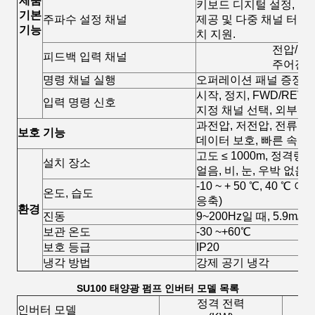
제품
키보드 디지털 설정, 키보
기본
주파수 설정 채널
제공 및 다중 채널 터미널
기능
치 지원.
전압/전류
피드백 입력 채널
주어진 펄
명령 채널 실행
오퍼레이션 패널 증정, 외
시작, 정지, FWD/REV,
입력 명령 신호
지정 채널 선택, 외부 오
과전압, 저전압, 전류 제한
보호 기능
데이터 보호, 빠른 속도 
고도 ≤ 1000m, 정격량 
설치 장소
얼음, 비, 눈, 우박 없음;
-10 ~ + 50 ℃, 40 ℃
온도, 습도
응축)
환경
진동
9~200Hz일 때, 5.9m/s2(
보관 온도
-30 ~+60℃
보호 등급
IP20
냉각 방법
강제 공기 냉각
SU100 태양광 펌프 인버터 모델 목록
정격 전력
인버터 모델