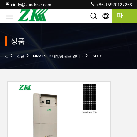
cindy@zundrive.com
+86-15920127268
따옴표
상품
>
>
>
집
상품
MPPT VFD 태양광 펌프 인버터
SU10 SU100 4kw 400KW 태양광 펌프 컨트롤러 VFD 220V 태양광 인버터