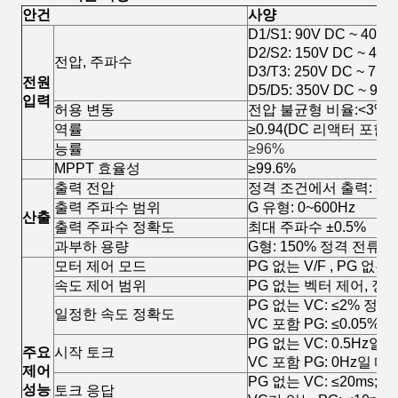
안건
사양
D1/S1: 90V DC ~ 400
D2/S2: 150V DC ~ 45
전압, 주파수
D3/T3: 250V DC ~ 75
전원
D5/D5: 350V DC ~ 90
입력
허용 변동
전압 불균형 비율:<3%;빈도
역률
≥0.94(DC 리액터 포함)
능률
≥96%
MPPT 효율성
≥99.6%
출력 전압
정격 조건에서 출력: 3상
출력 주파수 범위
G 유형: 0~600Hz
산출
출력 주파수 정확도
최대 주파수 ±0.5%
과부하 용량
G형: 150% 정격 전류/1
모터 제어 모드
PG 없는 V/F , PG 없는 
속도 제어 범위
PG 없는 벡터 제어, 정격 
PG 없는 VC: ≤2% 정
일정한 속도 정확도
VC 포함 PG: ≤0.05%
PG 없는 VC: 0.5Hz일 
주요
시작 토크
VC 포함 PG: 0Hz일 때
제어
PG 없는 VC: ≤20ms;
성능
토크 응답