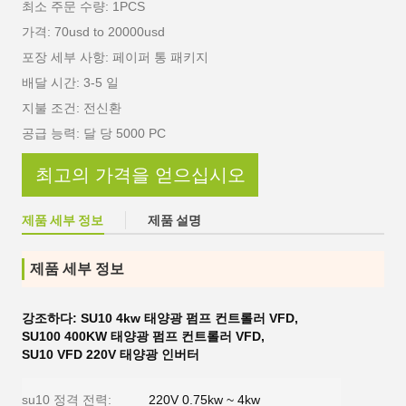
최소 주문 수량: 1PCS
가격: 70usd to 20000usd
포장 세부 사항: 페이퍼 통 패키지
배달 시간: 3-5 일
지불 조건: 전신환
공급 능력: 달 당 5000 PC
최고의 가격을 얻으십시오
제품 세부 정보
제품 설명
제품 세부 정보
강조하다:
SU10 4kw 태양광 펌프 컨트롤러 VFD
,
SU100 400KW 태양광 펌프 컨트롤러 VFD
,
SU10 VFD 220V 태양광 인버터
su10 정격 전력:
220V 0.75kw ~ 4kw